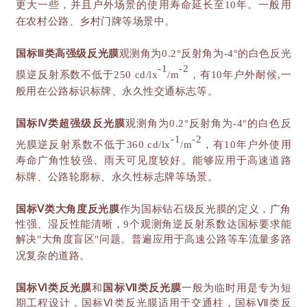
更大一些，并且户外场景的使用寿命延长至10年。一般用
在农村公路、乡村门牌等场景中。
国标
Ⅲ类高强级反光膜
观测角为
0.2°反射角为-4°的白色反光
-1
-2
膜逆反射系数不低于250 cd/lx
/m
，有
10年户外耐候,一
般用在公路标识标牌、永久性交通标志等。
国标
Ⅳ类超强级反光膜
观测角为
0.2°反射角为-4°的白色反
-1
-2
光膜逆反射系数不低于360 cd/lx
/m
，有
10年户外使用
寿命广角性较强、雨天可见度较好。能够应用于高速道路
标牌、公路轮廓标、永久性标志牌等场景。
国标
Ⅴ类大角度反光膜
作为国标钻石级反光膜的定义，广角
性强、湿反性能清晰，
9个观测角逆反射系数达国标要求能
解决"大角度盲区"问题。普遍应用于高速公路等车流量多路
况复杂的道路。
国标
Ⅵ类反光膜
和
国标
Ⅶ类反光膜
一般为临时用是专为短
期工程设计，国标
Ⅵ类反光膜适用于交通柱，国标Ⅶ类反